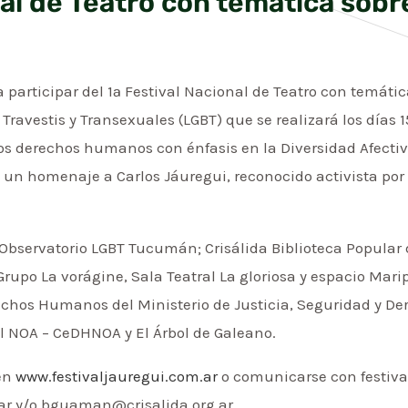
onal de Teatro con temática so
a participar del 1ª Festival Nacional de Teatro con temáti
Travestis y Transexuales (LGBT) que se realizará los días 
 derechos humanos con énfasis en la Diversidad Afectivo
 un homenaje a Carlos Jáuregui, reconocido activista por 
 Observatorio LGBT Tucumán; Crisálida Biblioteca Popular 
rupo La vorágine, Sala Teatral La gloriosa y espacio Mari
rechos Humanos del Ministerio de Justicia, Seguridad y D
 NOA – CeDHNOA y El Árbol de Galeano.
 en
www.festivaljauregui.com.ar
o comunicarse con festiva
r y/o bguaman@crisalida.org.ar.