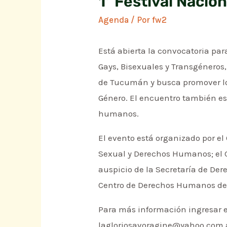
1ª Festival Naci
Agenda
/ Por
fw2
Está abierta la convocatoria par
Gays, Bisexuales y Transgéneros, 
de Tucumán y busca promover los
Género. El encuentro también es
humanos.
El evento está organizado por el
Sexual y Derechos Humanos; el G
auspicio de la Secretaría de De
Centro de Derechos Humanos del
Para más información ingresar
lagloriosavoragine@yahoo.com.a