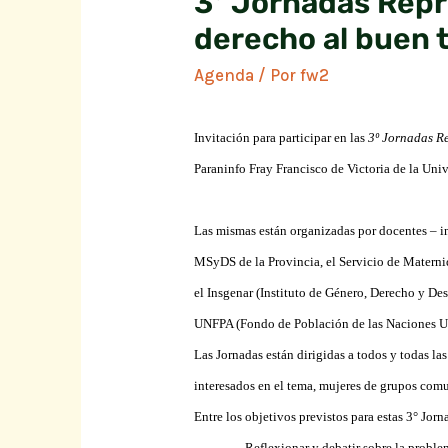
3º Jornadas Repr
derecho al buen 
Agenda
/ Por
fw2
Invitación para participar en las
3º Jornadas Re
Paraninfo Fray Francisco de Victoria de la Un
Las mismas están organizadas por docentes – i
MSyDS de la Provincia, el Servicio de Maternid
el Insgenar (Instituto de Género, Derecho y De
UNFPA (Fondo de Población de las Naciones U
Las Jornadas están dirigidas a todos y todas las
interesados en el tema, mujeres de grupos comu
Entre los objetivos previstos para estas 3° Jorn
–
Reflexionar y debatir sobre la problem