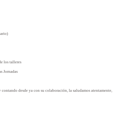
ario)
e los talleres
as Jornadas
 y contando desde ya con su colaboración, la saludamos atentamente,