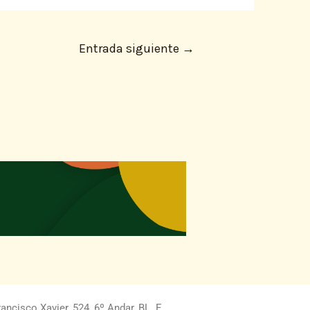
Entrada siguiente
→
ncisco Xavier, 524, 6º Andar, BL. E