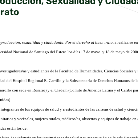
oducción, Sexualidad y Ciudada
trato
producción, sexualidad y ciudadanía. Por el derecho al buen trato
,
a realizarse e
iversidad Nacional de Santiago del Estero los días 17 de mayo y 18 de mayo de 200
nvestigadores/as y estudiantes de la Facultad de Humanidades, Ciencias Sociales y
ad del Hospital Regional R. Carrillo y la Subsecretaría de Derechos Humanos de la
sarrollo con sede en Rosario) y el Cladem (Comité de América Latina y el Caribe par
nidas).
 integrantes de los equipos de salud y a estudiantes de las carreras de salud y cienc
nitarios y vecinales, mujeres rurales, médicos/as, obstetras y equipos de trabajo e
adas están los de:
ática de violencia en las instituciones de salud y su repercusión en la salud reprod