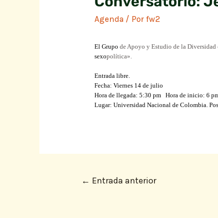
Conversatorio: J
Agenda
/ Por
fw2
El Grupo
de Apoyo y Estudio de
la Diversidad
sexo
­política».
Entrada libre.
F
echa
: Viernes 14 de julio
Hora de llegada:
5:30 pm
Hora de inicio:
6 p
Lugar
: Universidad Nacional de Colombia.
Pos
←
Entrada anterior