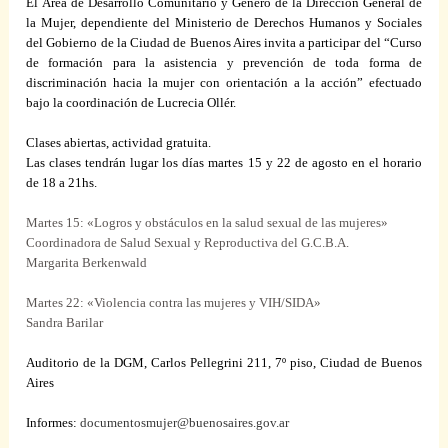
El Área de Desarrollo Comunitario y Género de
la
Dirección General
de
la Mujer
, dependiente del Ministerio de Derechos Humanos y Sociales
del Gobierno de
la Ciudad
de Buenos Aires invita a participar del “Curso
de formación para la asistencia y prevención de toda forma de
discriminación hacia la mujer con orientación a la acción”
efectuado
bajo la c
oordinación de Lucrecia Ollér.
C
lases abiertas, actividad gratuita.
Las clases tendrán lugar los días martes 15 y 22 de agosto en el horario
de
18 a
21hs.
Martes 15: «Logros y obstáculos en la salud sexual de las mujeres»
Coordinadora de Salud Sexual y Reproductiva del G.C.B.A.
Margarita Berkenwald
Martes 22: «Violencia contra las mujeres y VIH/SIDA»
Sandra Barilar
Auditorio de
la DGM
, Carlos Pellegrini 211, 7º piso, Ciudad de Buenos
Aires
Informes:
documentosmujer@buenosaires.gov.ar