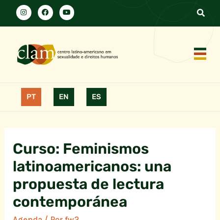
PT
EN
ES
Curso: Feminismos
latinoamericanos: una
propuesta de lectura
contemporánea
Agenda
/ Por
fw2