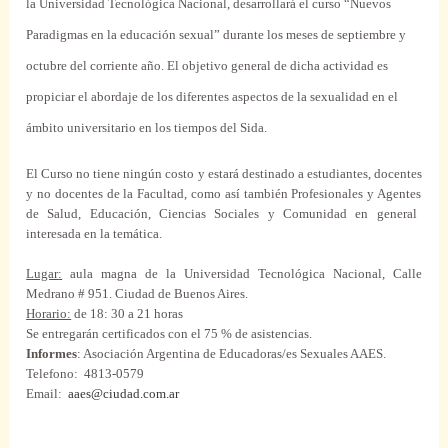
la Universidad
Tecnológica
Nacional
, desarrollará el
curso
“Nuevos
Paradigmas
en la educación
sexual
”
durante
los meses de septiembre y
octubre del corriente año. El
objetivo
general
de dicha actividad es
propiciar
el abordaje de los
diferentes
aspectos
de la sexualidad en el
ámbito universitario en los tiempos del
Sida
.
El
Curso
no tiene ningún costo y estará destinado a estudiantes,
docentes
y no
docentes
de la Facultad,
como
así también Profesionales y
Agentes
de Salud, Educación, Ciencias
Sociales
y Comunidad en
general
interesada en la
temática
.
Lugar
:
aula
magna
de la Universidad
Tecnológica
Nacional
, Calle
Medrano # 951. Ciudad de Buenos Aires.
Horario:
de 18: 30 a 21
horas
Se entregarán
certificados
con el 75 % de asistencias.
Informes
: Asociación Argentina de Educadoras/es
Sexuales
AAES.
Telefono:
4813-0579
Email:
aaes@ciudad.com.ar