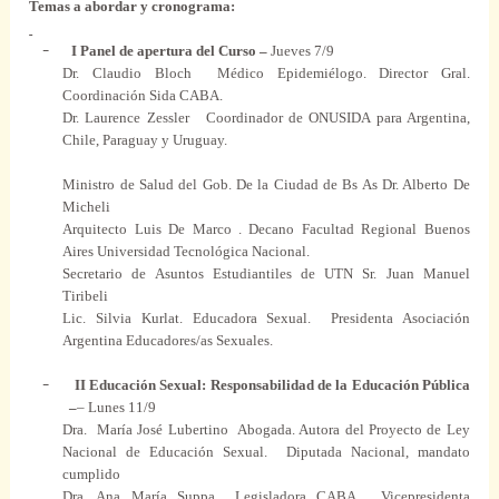
Temas
a
abordar
y
cronograma
:
–
I Panel de
apertura
del
Curso
–
Jueves 7/9
Dr. Claudio Bloch
Médico
Epidemiélogo.
Director Gral.
Coordinación
Sida
CABA
.
Dr. Laurence Zessler
Coordinador de ONUSIDA
para
Argentina,
Chile, Paraguay y Uruguay.
Ministro
de Salud del Gob. De la Ciudad de Bs As Dr. Alberto De
Micheli
Arquitecto Luis De
Marco
.
Decano
Facultad
Regional
Buenos
Aires Universidad
Tecnológica
Nacional
.
Secretario de Asuntos Estudiantiles de UTN Sr. Juan Manuel
Tiribeli
Lic. Silvia Kurlat. Educadora
Sexual
.
Presidenta Asociación
Argentina
Educadores
/as
Sexuales
.
–
II Educación
Sexual
: Responsabilidad de la Educación
Pública
–
– Lunes 11/9
Dra.
María José Lubertino
Abogada.
Autora del Proyecto de Ley
Nacional
de Educación
Sexual
.
Diputada
Nacional
,
mandato
cumplido
Dra.
Ana
María Suppa
Legisladora
CABA
.
Vicepresidenta