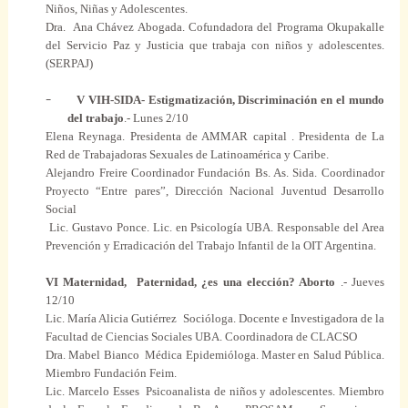
Niños, Niñas y
Adolescentes
.
Dra.
Ana
Chávez Abogada. Cofundadora del
Programa
Okupakalle
del Servicio
Paz
y Justicia
que
trabaja con niños y
adolescentes
.
(SERPAJ)
–
V VIH-SIDA- Estigmatización, Discriminación en el
mundo
del trabajo
.- Lunes 2/10
Elena Reynaga. Presidenta de AMMAR
capital
. Presidenta de La
Red de Trabajadoras
Sexuales
de Latinoamérica y Caribe.
Alejandro Freire Coordinador Fundación Bs. As.
Sida
.
Coordinador
Proyecto “
Entre
pares
”, Dirección
Nacional
Juventud Desarrollo
Social
Lic. Gustavo Ponce. Lic. en Psicología UBA. Responsable del Area
Prevención y Erradicación del Trabajo
Infantil
de la OIT Argentina.
VI Maternidad,
Paternidad, ¿es
una
elección?
Aborto
.- Jueves
12/10
Lic. María Alicia Gutiérrez
Socióloga.
Docente
e Investigadora de la
Facultad de Ciencias
Sociales
UBA. Coordinadora de CLACSO
Dra. Mabel Bianco
Médica
Epidemióloga. Master en Salud
Pública
.
Miembro Fundación Feim.
Lic. Marcelo
Esses
Psicoanalista de niños y
adolescentes
. Miembro