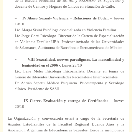
de la Escuela
Freudiana
de Bs. As. y PROSAM- ex
Supervisor
y
docente
de
Centros
y Hogares de Chicos en Situación de Calle.
–
IV
Abuso
Sexual- Violencia – Relaciones de
Poder
. – Jueves
19/10
Lic. Marga Sisini
Psicóloga
especializada en Violencia
Familiar
Lic Jorge Corsi
Psicólogo
. Director de la Carrera de Especialización
en Violencia
Familiar
UBA. Profesor invitado de las
Universidades
de Salamanca, Autónoma de Barcelona e Iberoamericana de México.
–
VIII Sexualidad, nuevos
paradigmas
. La masculinidad y
femineidad
en el
2006
-. Lunes 23/10
Lic. Irene Meler
Psicóloga
Psicoanalista.
Docente
en
temas
de
Género de
diferentes
Universidades
Nacionales
e
Internacionales
.
Dr. Adrián Sapetti
Médico
Psiquiatra
.
Psicoterapeuta
y
Sexólogo
clínico
.
Presidente
de SASH.
–
IX Cierre, Evaluación y
entrega
de Certificados
–
Jueves
26/10
La Organización y convocatoria estará a
cargo
de la Secretaría de
Asuntos Estudiantiles de la Facultad
Regional
Buenos Aires y la
Asociación Argentina de Educadoras/es
Sexuales
.
Desde
la mencionada