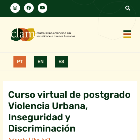
PT
EN
ES
Curso virtual de postgrado
Violencia Urbana,
Inseguridad y
Discriminación
Agenda
/ Por
fw2