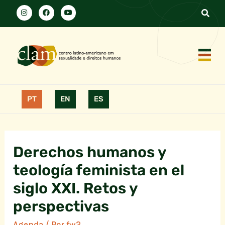
PT
EN
ES
Derechos humanos y
teología feminista en el
siglo XXI. Retos y
perspectivas
Agenda
/ Por
fw2