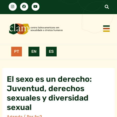
PT
EN
ES
El sexo es un derecho:
Juventud, derechos
sexuales y diversidad
sexual
Agenda
/ Por
fw2