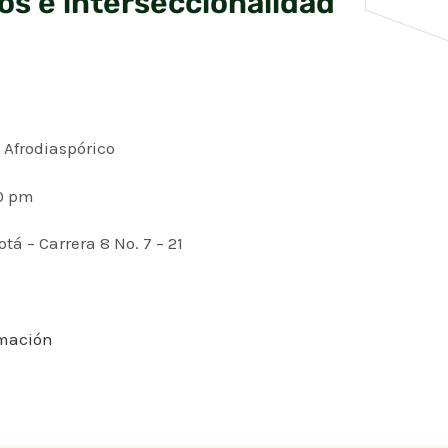
s e interseccionalidad
 Afrodiaspórico
00 pm
á – Carrera 8 No. 7 – 21
rmación