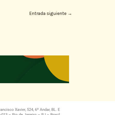
Entrada siguiente
→
ncisco Xavier, 524, 6º Andar, BL. E
013 – Rio de Janeiro – RJ – Brasil