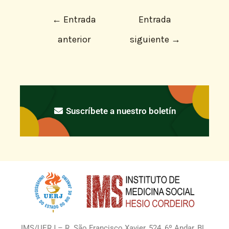
←
Entrada
Entrada
anterior
siguiente
→
Suscríbete a nuestro boletín
IMS/UERJ – R. São Francisco Xavier, 524, 6º Andar, BL.