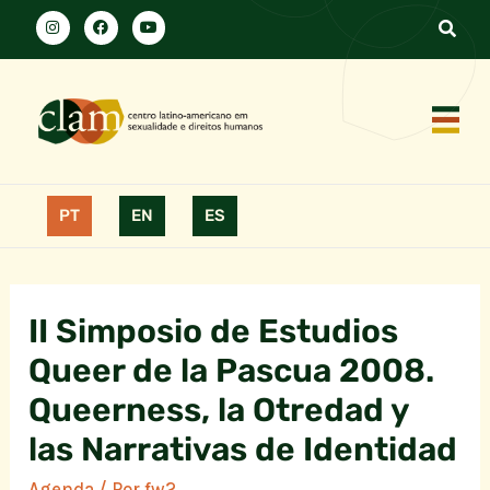
PT
EN
ES
II Simposio de Estudios
Queer de la Pascua 2008.
Queerness, la Otredad y
las Narrativas de Identidad
Agenda
/ Por
fw2