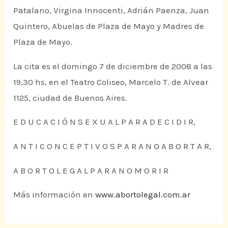
Patalano, Virgina Innocenti, Adrián Paenza, Juan
Quintero, Abuelas de Plaza de Mayo y Madres de
Plaza de Mayo.
La cita es el domingo 7 de diciembre de 2008 a las
19,30 hs, en el Teatro Coliseo, Marcelo T. de Alvear
1125, ciudad de Buenos Aires.
E D U C A C I Ó N S E X U A L P A R A D E C I D I R,
A N T I C O N C E P T I V O S P A R A N O A B O R T A R,
A B O R T O L E G A L P A R A N O M O R I R
Más información en
www.abortolegal.com.ar