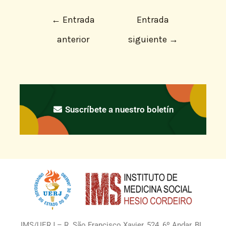
←
Entrada
Entrada
anterior
siguiente
→
Suscríbete a nuestro boletín
IMS/UERJ – R. São Francisco Xavier, 524, 6º Andar, BL.