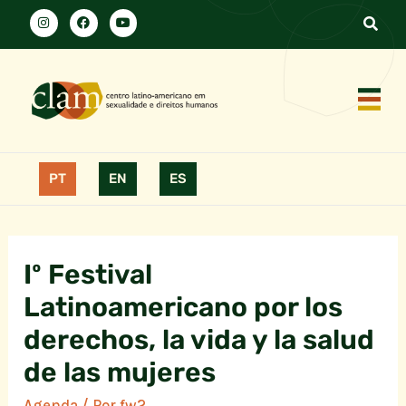
PT
EN
ES
Iº Festival
Latinoamericano por los
derechos, la vida y la salud
de las mujeres
Agenda
/ Por
fw2