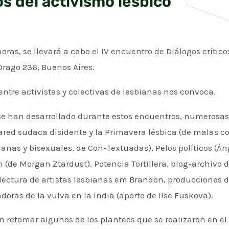
os del activismo lésbico
horas, se llevará a cabo el IV encuentro de Diálogos crítico
Drago 236, Buenos Aires.
ntre activistas y colectivas de lesbianas nos convoca.
se han desarrollado durante estos encuentros, numerosas
Pared sudaca disidente y la Primavera lésbica (de malas 
bianas y bisexuales, de Con-Textuadas), Pelos políticos (Á
n (de Morgan Ztardust), Potencia Tortillera, blog-archivo
lectura de artistas lesbianas em Brandon, producciones d
doras de la vulva en la India (aporte de Ilse Fuskova).
en retomar algunos de los planteos que se realizaron en el