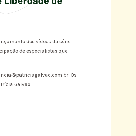
e Liberdade de
lançamento dos vídeos da série
cipação de especialistas que
gencia@patriciagalvao.com.br. Os
atrícia Galvão