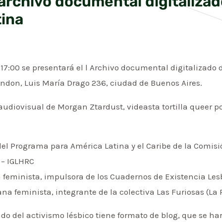
archivo documental digitalizad
tina
 17:00 se presentará el l Archivo documental digitalizado 
andon, Luis María Drago 236, ciudad de Buenos Aires.
iovisual de Morgan Ztardust, videasta tortilla queer pos
del Programa para América Latina y el Caribe de la Comis
 – IGLHRC
na feminista, impulsora de los Cuadernos de Existencia Le
ana feminista, integrante de la colectiva Las Furiosas (La P
do del activismo lésbico tiene formato de blog, que se h