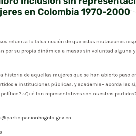
ibro Inclusión sin representaci
mujeres en Colombia 1970-2000
esos refuerza la falsa noción de que estas mutaciones resp
n por su propia dinámica a masas sin voluntad alguna y 
la historia de aquellas mujeres que se han abierto paso e
idos e instituciones públicas, y academia– aborda las s
político? ¿Qué tan representativos son nuestros partidos
s@participacionbogota.gov.co
ca