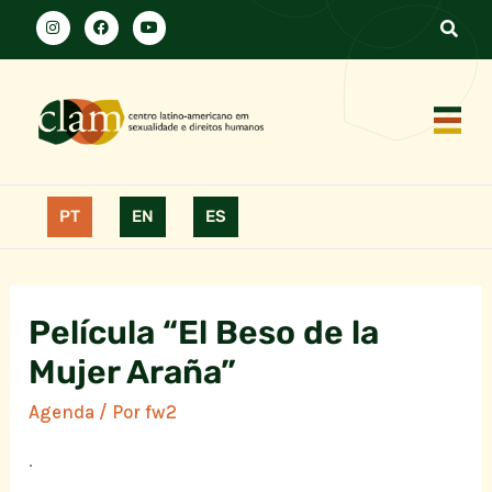
PT
EN
ES
Película “El Beso de la
Mujer Araña”
Agenda
/ Por
fw2
.