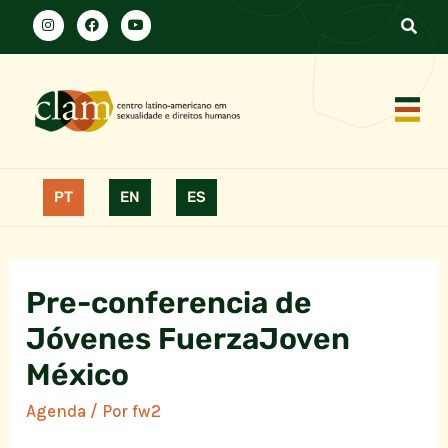
PT
EN
ES
Pre-conferencia de
Jóvenes FuerzaJoven
México
Agenda
/ Por
fw2