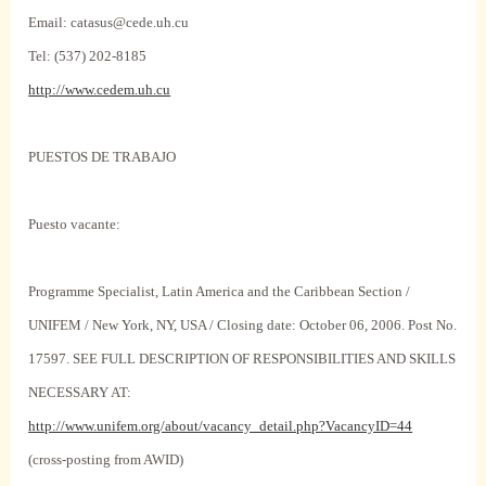
Email: catasus@cede.uh.cu
Tel: (537) 202-8185
http://www.cedem.uh.cu
PUESTOS DE TRABAJO
Puesto vacante:
Programme Specialist,
Latin America
and the Caribbean Section /
UNIFEM /
New York
,
NY
,
USA
/ Closing date:
October 06, 2006
.
Post No.
17597. SEE FULL DESCRIPTION OF RESPONSIBILITIES AND SKILLS
NECESSARY AT:
http://www.unifem.org/about/vacancy_detail.php?VacancyID=44
(cross-posting from AWID)