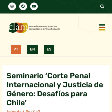
PT
EN
ES
Seminario ‘Corte Penal
Internacional y Justicia de
Género: Desafíos para
Chile’
Agenda
/ Por
fw2