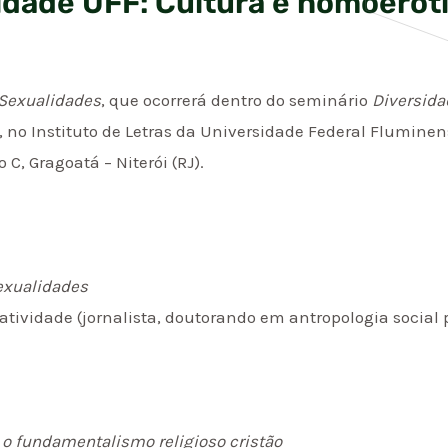
idade UFF: Cultura e homoero
 Sexualidades
, que ocorrerá dentro do seminário
Diversida
o, no Instituto de Letras da Universidade Federal Fluminens
 C, Gragoatá – Niterói (RJ).
exualidades
tividade (jornalista, doutorando em antropologia social
a o fundamentalismo religioso cristão