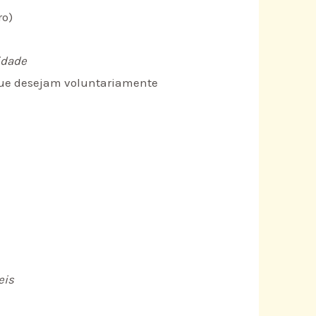
ro)
idade
 que desejam voluntariamente
eis