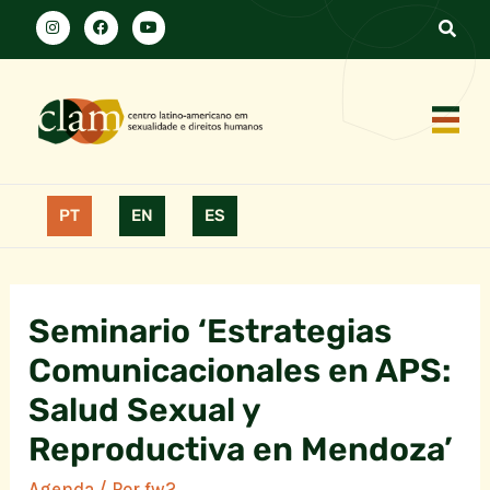
PT
EN
ES
Seminario ‘Estrategias
Comunicacionales en APS:
Salud Sexual y
Reproductiva en Mendoza’
Agenda
/ Por
fw2