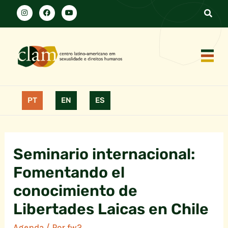
PT
EN
ES
Seminario internacional:
Fomentando el
conocimiento de
Libertades Laicas en Chile
Agenda
/ Por
fw2