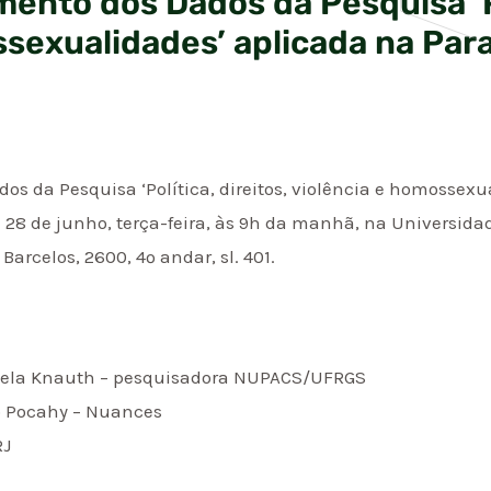
nto dos Dados da Pesquisa ‘Pol
ssexualidades’ aplicada na Par
s da Pesquisa ‘Política, direitos, violência e homossexu
a 28 de junho, terça-feira, às 9h da manhã, na Universida
arcelos, 2600, 4º andar, sl. 401.
iela Knauth – pesquisadora NUPACS/UFRGS
 Pocahy – Nuances
RJ