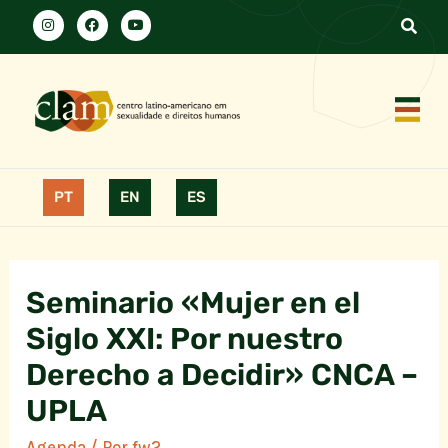
PT
EN
ES
Seminario «Mujer en el
Siglo XXI: Por nuestro
Derecho a Decidir» CNCA –
UPLA
Agenda
/ Por
fw2