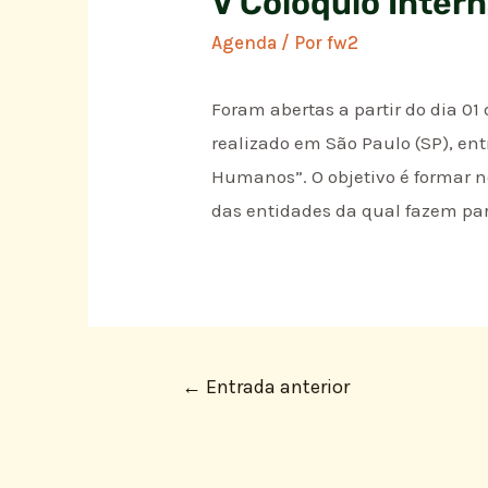
V Colóquio Inter
Agenda
/ Por
fw2
Foram abertas a partir do dia 01
reali­zado em São Paulo (SP), en
Humanos”. O objetivo é formar no
das entidades da qual fazem pa
←
Entrada anterior