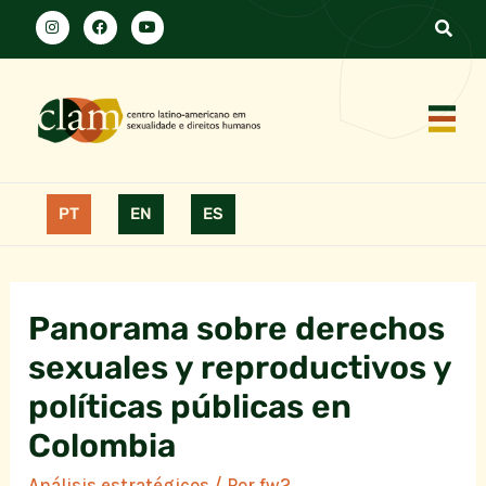
PT
EN
ES
Panorama sobre derechos
sexuales y reproductivos y
políticas públicas en
Colombia
Análisis estratégicos
/ Por
fw2