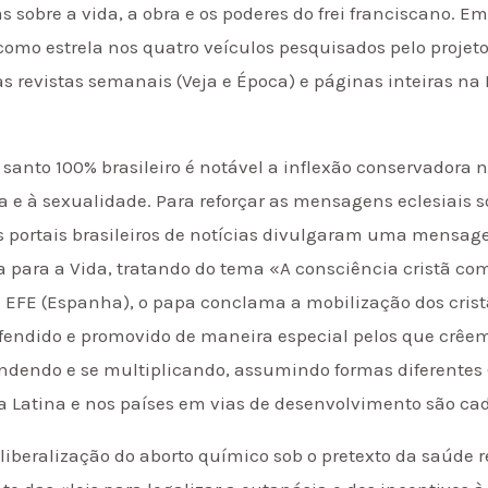
sobre a vida, a obra e os poderes do frei franciscano. Em
 como estrela nos quatro veículos pesquisados pelo projeto
revistas semanais (Veja e Época) e páginas inteiras na F
o santo 100% brasileiro é notável a inflexão conservadora
a e à sexualidade. Para reforçar as mensagens eclesiais s
es portais brasileiros de notícias divulgaram uma mensa
para a Vida, tratando do tema «A consciência cristã como 
a EFE (Espanha), o papa conclama a mobilização dos cristã
efendido e promovido de maneira especial pelos que crêe
endendo e se multiplicando, assumindo formas diferentes (
a Latina e nos países em vias de desenvolvimento são cad
liberalização do aborto químico sob o pretexto da saúde