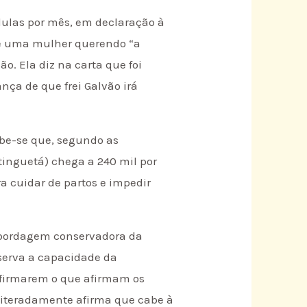
ílulas por mês, em declaração à
de uma mulher querendo “a
o. Ela diz na carta que foi
nça de que frei Galvão irá
ebe-se que, segundo as
atinguetá) chega a 240 mil por
a cuidar de partos e impedir
a abordagem conservadora da
bserva a capacidade da
onfirmarem o que afirmam os
reiteradamente afirma que cabe à