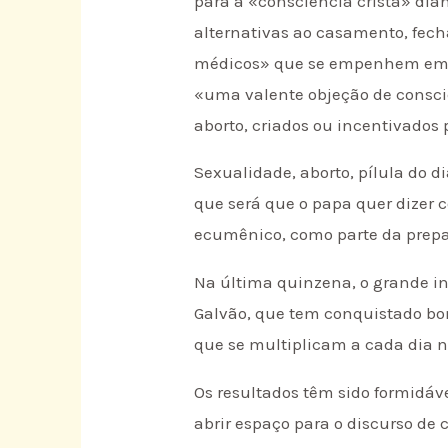
para a «consciência cristã» dian
alternativas ao casamento, fecha
médicos» que se empenhem em «e
«uma valente objeção de consciê
aborto, criados ou incentivados p
Sexualidade, aborto, pílula do d
que será que o papa quer dizer c
ecumênico, como parte da prepa
Na última quinzena, o grande int
Galvão, que tem conquistado bom
que se multiplicam a cada dia n
Os resultados têm sido formidá
abrir espaço para o discurso de