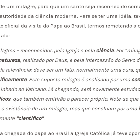
de um milagre, para que um santo seja reconhecido como t
utoridade da ciência moderna. Para se ter uma idéia, tex
e oficial da visita do Papa ao Brasil, termos remetendo 
afo:
ilagres – reconhecidos pela Igreja e pela
ciência
. Por “mil
 natureza
, realizado por Deus, e pela intercessão do Servo 
e relevância: deve ser um fato, normalmente uma cura, que
tificamente
. Este suposto milagre é analisado por uma
com
minhado ao Vaticano. Lá chegando, será novamente estuda
icos
, que também emitirão o parecer próprio. Note-se que
m a existência de um milagre, mas que concluam por uma
iamente
“científico”
.
 chegada do papa ao Brasil a Igreja Católica já teve opor