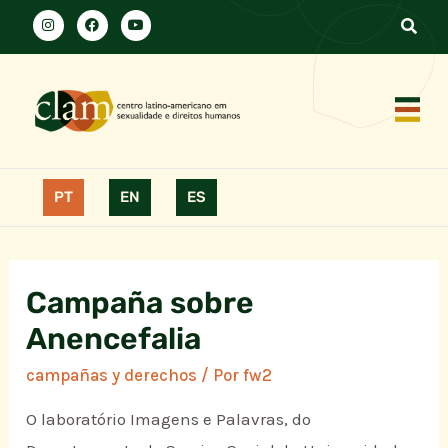
PT
EN
ES
Campaña sobre
Anencefalia
campañas y derechos
/ Por
fw2
O laboratório Imagens e Palavras, do