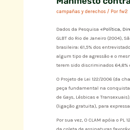
Manifiesto contr
campañas y derechos
/ Por
fw2
Dados da Pesquisa
«Política, D
GLBT do Rio de Janeiro (2004), 
brasileira: 61,5% dos entrevist
algum tipo de agressão e o mes
terem sido discriminados 64,8% d
O Projeto de Lei 122/2006 (da c
peça fundamental na conquista 
de Gays, Lésbicas e Transexuais)
(ligação gratuita), para express
Por sua vez, O CLAM apóia o PL 
da coleta de assinaturas favoráve