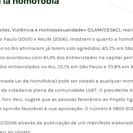
a la homofobia
ireitos, Violência e Homossexualidade» (CLAM/CESeC),
real
São Paulo (2005) e Recife (2006), mostram o quanto a homo
ados no Rio afirmaram já terem sido agredidos, 65,7% em 
mo aconteceu com 61,4% dos entrevistados na capital p
os entrevistados no Rio, 72,1% em São Paulo e 70,8% em R
hamada Lei da Homofobia) pode ser votado a qualquer mome
da cidadania plena da comunidade LGBT. O presidente da
, Toni Reis, sugere que as pessoas favoráveis ao Projeto 
ar opinião favorável à sua aprovação. O número é 0800 612 
122/2006 através da publicação de um manifesto elaborado
is ao projeto.