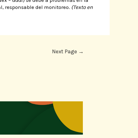
ex – GGGI) se debe a problemas en la
l, responsable del monitoreo.
(Texto en
Next Page
→