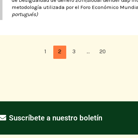
de Desigualdad de Género 2011(Global Gender Gap Ind
metodología utilizada por el Foro Económico Mundia
portugués)
1
2
3
…
20
Suscríbete a nuestro boletín