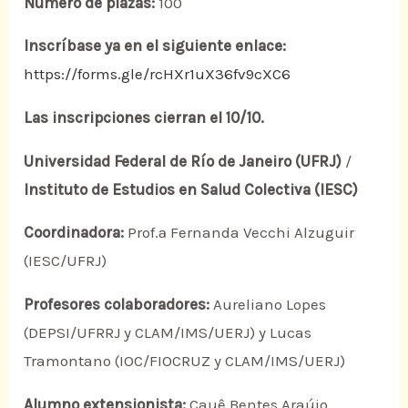
Número de plazas:
100
Inscríbase ya en el siguiente enlace:
https://forms.gle/rcHXr1uX36fv9cXC6
Las inscripciones cierran el 10/10.
Universidad Federal de Río de Janeiro (UFRJ)
/
Instituto de Estudios en Salud Colectiva (IESC)
Coordinadora:
Prof.ª Fernanda Vecchi Alzuguir
(IESC/UFRJ)
Profesores colaboradores:
Aureliano Lopes
(DEPSI/UFRRJ y CLAM/IMS/UERJ) y Lucas
Tramontano (IOC/FIOCRUZ y CLAM/IMS/UERJ)
Alumno extensionista:
Cauê Bentes Araújo