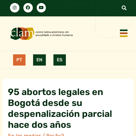
PT
EN
ES
95 abortos legales en
Bogotá desde su
despenalización parcial
hace dos años
En los medios
/ Por
fw2