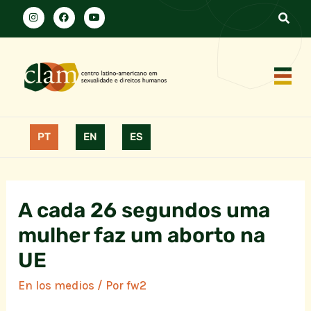
PT
EN
ES
A cada 26 segundos uma
mulher faz um aborto na
UE
En los medios
/ Por
fw2