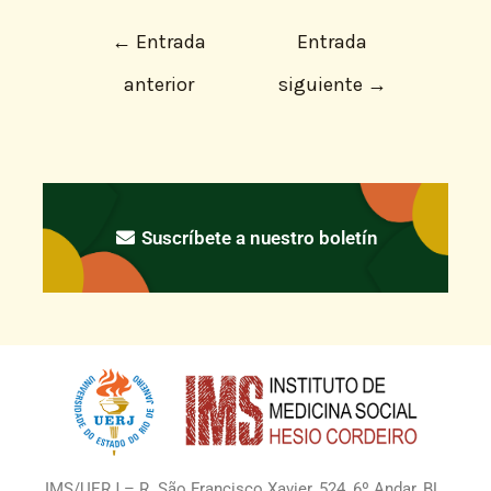
←
Entrada
Entrada
anterior
siguiente
→
Suscríbete a nuestro boletín
IMS/UERJ – R. São Francisco Xavier, 524, 6º Andar, BL.