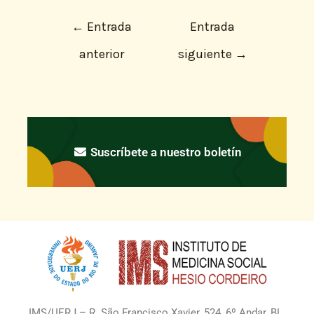
←
Entrada
Entrada
anterior
siguiente
→
Suscríbete a nuestro boletín
IMS/UERJ – R. São Francisco Xavier, 524, 6º Andar, BL.