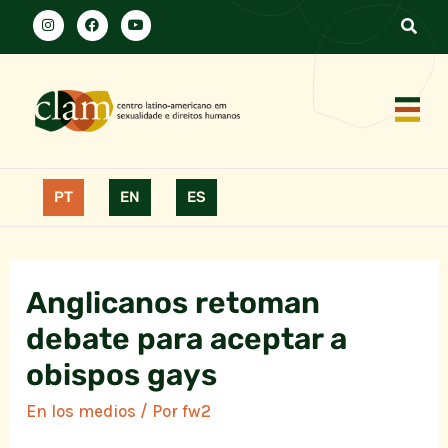
PT
EN
ES
Anglicanos retoman
debate para aceptar a
obispos gays
En los medios
/ Por
fw2