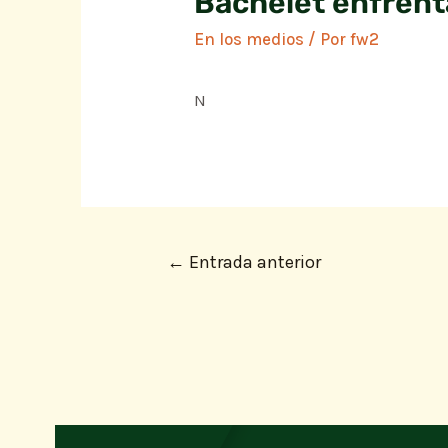
Bachelet enfrenta
En los medios
/ Por
fw2
N
←
Entrada anterior