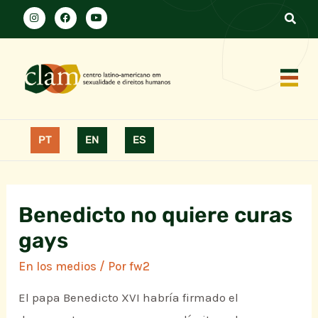
PT
EN
ES
Benedicto no quiere curas
gays
En los medios
/ Por
fw2
El papa Benedicto XVI habría firmado el