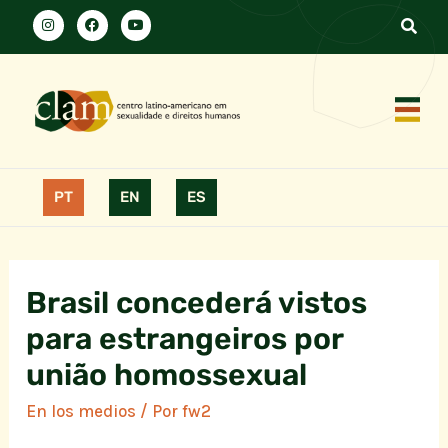
PT
EN
ES
Brasil concederá vistos
para estrangeiros por
união homossexual
En los medios
/ Por
fw2