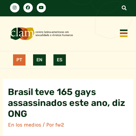
PT
EN
ES
Brasil teve 165 gays
assassinados este ano, diz
ONG
En los medios
/ Por
fw2