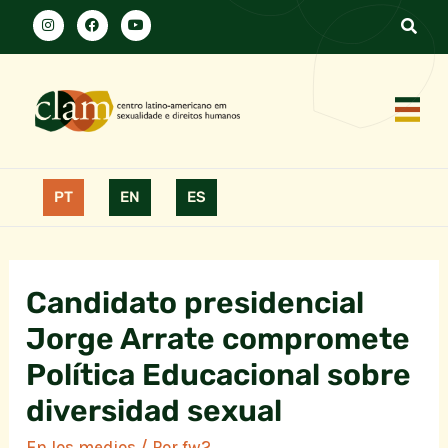
PT
EN
ES
Candidato presidencial
Jorge Arrate compromete
Política Educacional sobre
diversidad sexual
En los medios
/ Por
fw2