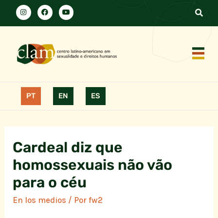
PT
EN
ES
Cardeal diz que
homossexuais não vão
para o céu
En los medios
/ Por
fw2