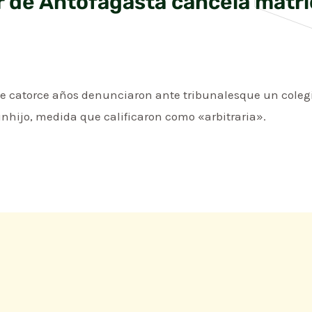
ar de Antofagasta cancela matr
e catorce años denunciaron ante tribunalesque un colegi
unhijo, medida que calificaron como «arbitraria».