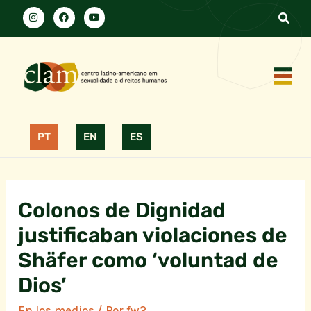
PT
EN
ES
Colonos de Dignidad
justificaban violaciones de
Shäfer como ‘voluntad de
Dios’
En los medios
/ Por
fw2