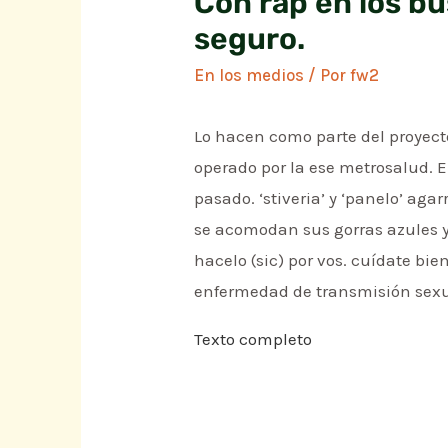
Con rap en los b
seguro.
En los medios
/ Por
fw2
Lo hacen como parte del proyecto
operado por la ese metrosalud. E
pasado. ‘stiveria’ y ‘panelo’ aga
se acomodan sus gorras azules y 
hacelo (sic) por vos. cuídate bi
enfermedad de transmisión sexua
Texto completo