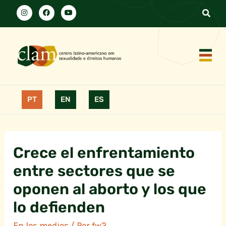
PT
EN
ES
Crece el enfrentamiento
entre sectores que se
oponen al aborto y los que
lo defienden
En los medios
/ Por
fw2