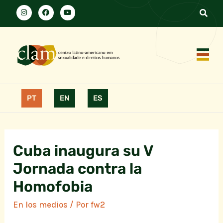
PT
EN
ES
Cuba inaugura su V
Jornada contra la
Homofobia
En los medios
/ Por
fw2