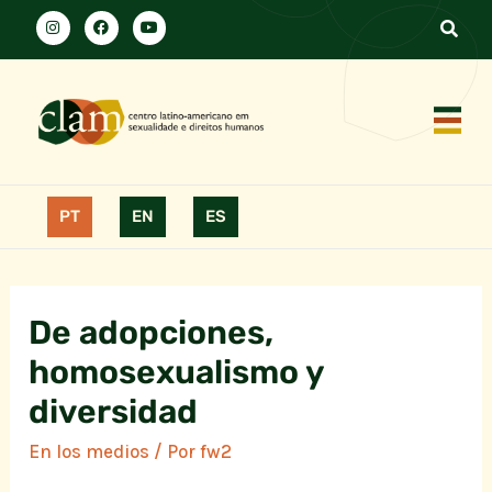
PT
EN
ES
De adopciones,
homosexualismo y
diversidad
En los medios
/ Por
fw2